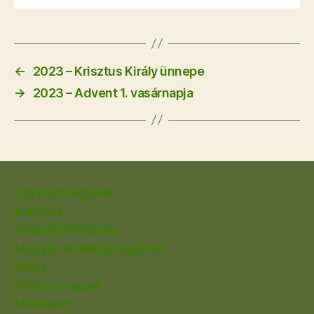
←
2023 – Krisztus Király ünnepe
→
2023 – Advent 1. vasárnapja
Egyházmegyénk
Karitász
Virtuális Plébánia
Magyar Katolikus Egyház
Biblia
Bízd rá magad
Miserend